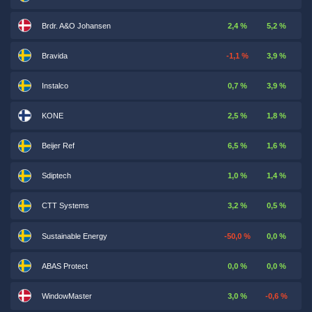
Brdr. A&O Johansen
2,4 %
5,2 %
Bravida
-1,1 %
3,9 %
Instalco
0,7 %
3,9 %
KONE
2,5 %
1,8 %
Beijer Ref
6,5 %
1,6 %
Sdiptech
1,0 %
1,4 %
CTT Systems
3,2 %
0,5 %
Sustainable Energy
-50,0 %
0,0 %
ABAS Protect
0,0 %
0,0 %
WindowMaster
3,0 %
-0,6 %