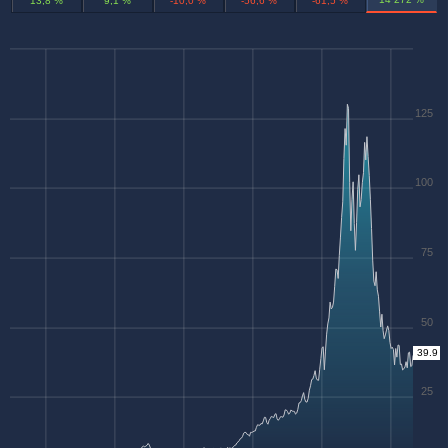
13,8 %
9,1 %
-10,0 %
-56,6 %
-61,5 %
125
100
75
50
39.9
25