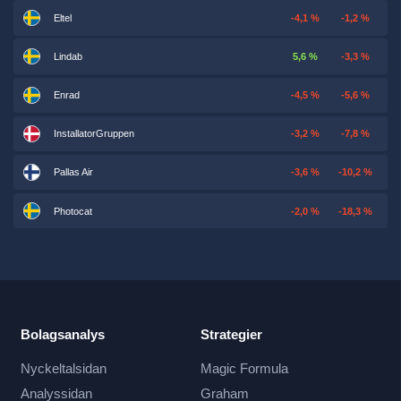
Eltel
-4,1 %
-1,2 %
Lindab
5,6 %
-3,3 %
Enrad
-4,5 %
-5,6 %
InstallatorGruppen
-3,2 %
-7,8 %
Pallas Air
-3,6 %
-10,2 %
Photocat
-2,0 %
-18,3 %
Bolagsanalys
Strategier
Nyckeltalsidan
Magic Formula
Analyssidan
Graham