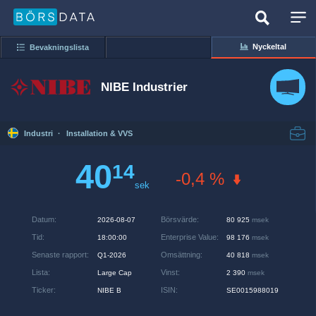
Nyckeltal
Bevakningslista
NIBE Industrier
Industri
·
Installation & VVS
40
14
-0,4 %
sek
Datum
:
Börsvärde
:
2026-08-07
80 925
msek
Tid
:
Enterprise Value
:
18:00:00
98 176
msek
Senaste rapport
:
Omsättning
:
Q1-2026
40 818
msek
Lista
:
Vinst
:
Large Cap
2 390
msek
Ticker
:
ISIN
:
NIBE B
SE0015988019