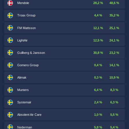
Mendole
28,2 %
48,6 %
Troax Group
4,4 %
35,2 %
FM Mattsson
12,1 %
25,1 %
LightAir
12,5 %
24,1 %
Gullberg & Jansson
30,8 %
23,2 %
Gomero Group
0,4 %
14,1 %
Alimak
0,3 %
10,9 %
Munters
6,4 %
8,3 %
Systemair
2,4 %
6,3 %
Absolent Air Care
1,0 %
5,5 %
Nederman
5,8 %
5,4 %