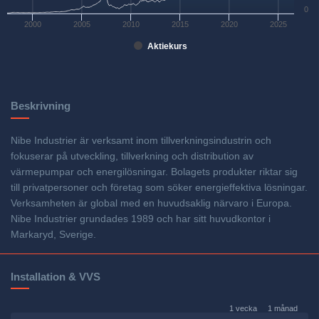
0
2000
2005
2010
2015
2020
2025
Aktiekurs
Beskrivning
Nibe Industrier är verksamt inom tillverkningsindustrin och
fokuserar på utveckling, tillverkning och distribution av
värmepumpar och energilösningar. Bolagets produkter riktar sig
till privatpersoner och företag som söker energieffektiva lösningar.
Verksamheten är global med en huvudsaklig närvaro i Europa.
Nibe Industrier grundades 1989 och har sitt huvudkontor i
Markaryd, Sverige.
Installation & VVS
1 vecka
1 månad