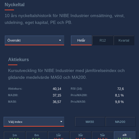
Nyckeltal
10 års nyckeltalshistorik för NIBE Industrier omsättning, vinst,
utdelning, eget kapital, PE och PB.
Översikt
Helår
R12
Kvartal
Aktiekurs
Kursutveckling för NIBE Industrier med jämförelseindex och
glidande medelvärde MA50 och MA200.
40,14
72,6
Aktiekurs
:
RSI (14)
:
37,15
8,1 %
MA200
:
Pris/MA200
:
36,57
9,8 %
MA50
:
Pris/MA50
:
Välj index
MA50
MA200
allt
1m
6m
1år
3år
5år
14 272 %