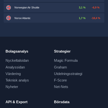
Norwegian Air Shuttle
3,1 %
-6,9 %
Norse Atlantic
1,7 %
-18,4 %
Bolagsanalys
Strategier
Nyckeltalsidan
Magic Formula
Analyssidan
Graham
Värdering
Utdelningsstrategi
Teknisk analys
F-Score
Nyheter
Net-Nets
API & Export
Börsdata