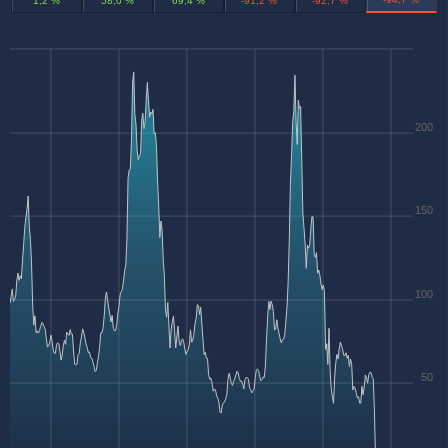
1,2 %
58,0 %
69,4 %
-91,2 %
-92,7 %
200
150
100
50