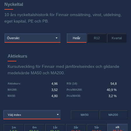
Nyckeltal
10 års nyckeltalshistorik för Finnair omsättning, vinst, utdelning,
eget kapital, PE och PB.
Översikt
Helår
R12
Kvartal
Aktiekurs
Kursutveckling för Finnair med jämförelseindex och glidande
medelvärde MA50 och MA200.
4,96
54,8
Aktiekurs
:
RSI (14)
:
3,52
40,9 %
MA200
:
Pris/MA200
:
4,80
3,2 %
MA50
:
Pris/MA50
:
Välj index
MA50
MA200
allt
1m
6m
1år
3år
5år
-94,7 %