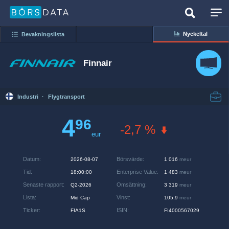
Nyckeltal
Bevakningslista
Finnair
Industri
·
Flygtransport
4
96
-2,7 %
eur
Datum
:
Börsvärde
:
2026-08-07
1 016
meur
Tid
:
Enterprise Value
:
18:00:00
1 483
meur
Senaste rapport
:
Omsättning
:
Q2-2026
3 319
meur
Lista
:
Vinst
:
Mid Cap
105,9
meur
Ticker
:
ISIN
:
FIA1S
FI4000567029