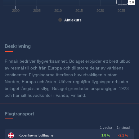
5.0
0
2000
2005
2010
2015
2020
2025
Aktiekurs
Beskrivning
Finnair bedriver flygverksamhet. Bolaget erbjuder ett brett utbud
av resmål till och från Europa och till större delar av världens
kontinenter. Flygningarna återfinns huvudsakligen runtom
Norden, Europa och Asien. Utöver reguljära flygningar erbjuder
bolaget långdistansflyg. Bolaget grundades ursprungligen 1923
och har sitt huvudkontor i Vanda, Finland.
Flygtransport
1 vecka
1 månad
Kobenhavns Lufthavne
1,8 %
-2,1 %