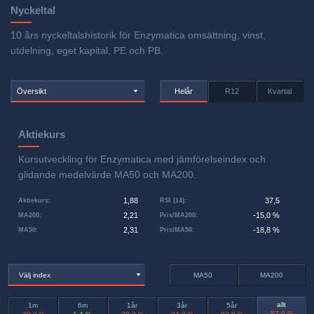
Nyckeltal
10 års nyckeltalshistorik för Enzymatica omsättning, vinst,
utdelning, eget kapital, PE och PB.
Översikt
Helår
R12
Kvartal
Aktiekurs
Kursutveckling för Enzymatica med jämförelseindex och
glidande medelvärde MA50 och MA200.
1,88
37,5
Aktiekurs
:
RSI (14)
:
2,21
-15,0 %
MA200
:
Pris/MA200
:
2,31
-18,8 %
MA50
:
Pris/MA50
:
Välj index
MA50
MA200
allt
1m
6m
1år
3år
5år
-57,0 %