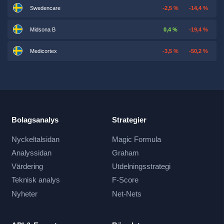
Swedencare
-2,5 %
-14,4 %
Midsona B
0,4 %
-19,4 %
Medicortex
-3,5 %
-50,2 %
Bolagsanalys
Strategier
Nyckeltalsidan
Magic Formula
Analyssidan
Graham
Värdering
Utdelningsstrategi
Teknisk analys
F-Score
Nyheter
Net-Nets