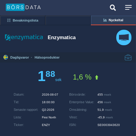
Nyckeltal
Bevakningslista
Enzymatica
Dagligvaror
·
Hälsoprodukter
1
88
1,6 %
sek
Datum
:
Börsvärde
:
2026-08-07
455
msek
Tid
:
Enterprise Value
:
18:00:00
456
msek
Senaste rapport
:
Omsättning
:
Q2-2026
51,9
msek
Lista
:
Vinst
:
First North
-45,9
msek
Ticker
:
ISIN
:
ENZY
SE0003943620