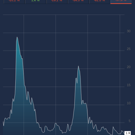
-20,2 %
1,4 %
-29,2 %
-34,0 %
-82,0 %
30
25
20
15
10
5
1.9