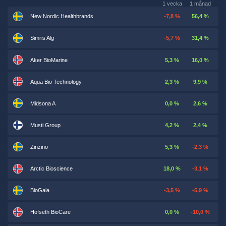
1 vecka
1 månad
New Nordic Healthbrands
-7,8 %
56,4 %
Simris Alg
-5,7 %
31,4 %
Aker BioMarine
5,3 %
16,0 %
Aqua Bio Technology
2,3 %
9,9 %
Midsona A
0,0 %
2,6 %
Musti Group
4,2 %
2,4 %
Zinzino
5,3 %
-2,3 %
Arctic Bioscience
18,0 %
-3,1 %
BioGaia
-3,5 %
-5,9 %
Hofseth BioCare
0,0 %
-10,0 %