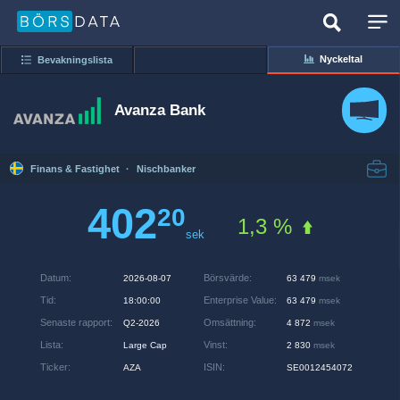
Nyckeltal
Bevakningslista
Avanza Bank
Finans & Fastighet
·
Nischbanker
402
20
1,3 %
sek
Datum
:
Börsvärde
:
2026-08-07
63 479
msek
Tid
:
Enterprise Value
:
18:00:00
63 479
msek
Senaste rapport
:
Omsättning
:
Q2-2026
4 872
msek
Lista
:
Vinst
:
Large Cap
2 830
msek
Ticker
:
ISIN
:
AZA
SE0012454072