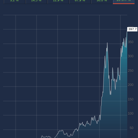
3,2 %
14,5 %
12,9 %
67,9 %
30,0 %
400
397.7
350
300
250
200
150
100
50