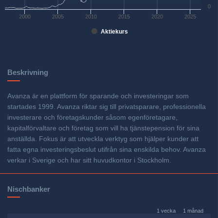
0
2000
2005
2010
2015
2020
2025
Aktiekurs
Beskrivning
Avanza är en plattform för sparande och investeringar som
startades 1999. Avanza riktar sig till privatsparare, professionella
investerare och företagskunder såsom egenföretagare,
kapitalförvaltare och företag som vill ha tjänstepension för sina
anställda. Fokus är att utveckla verktyg som hjälper kunder att
fatta egna investeringsbeslut utifrån sina enskilda behov. Avanza
verkar i Sverige och har sitt huvudkontor i Stockholm.
Nischbanker
1 vecka
1 månad