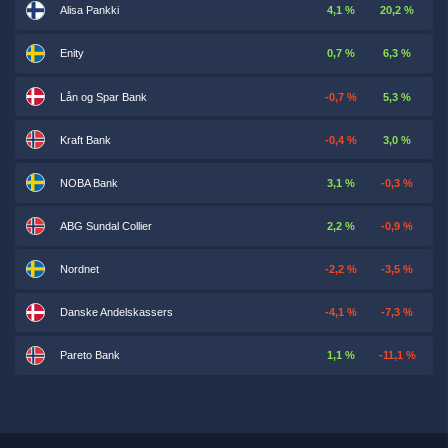
Alisa Pankki
4,1 %
20,2 %
Enity
0,7 %
6,3 %
Lån og Spar Bank
-0,7 %
5,3 %
Kraft Bank
-0,4 %
3,0 %
NOBA Bank
3,1 %
-0,3 %
ABG Sundal Collier
2,2 %
-0,9 %
Nordnet
-2,2 %
-3,5 %
Danske Andelskassers
-4,1 %
-7,3 %
Pareto Bank
1,1 %
-11,1 %