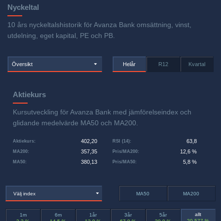
Nyckeltal
10 års nyckeltalshistorik för Avanza Bank omsättning, vinst,
utdelning, eget kapital, PE och PB.
Översikt
Helår
R12
Kvartal
Aktiekurs
Kursutveckling för Avanza Bank med jämförelseindex och
glidande medelvärde MA50 och MA200.
402,20
63,8
Aktiekurs
:
RSI (14)
:
357,35
12,6 %
MA200
:
Pris/MA200
:
380,13
5,8 %
MA50
:
Pris/MA50
:
Välj index
MA50
MA200
allt
1m
6m
1år
3år
5år
20 577 %