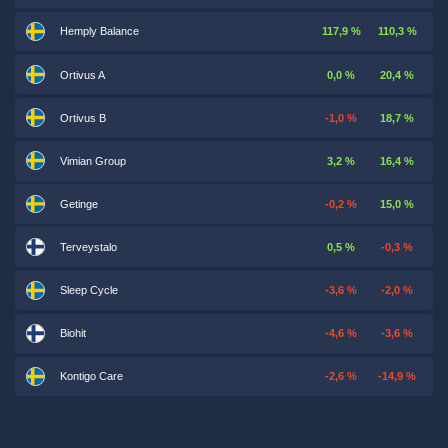
Hemply Balance
117,9 %
110,3 %
Ortivus A
0,0 %
20,4 %
Ortivus B
-1,0 %
18,7 %
Vimian Group
3,2 %
16,4 %
Getinge
-0,2 %
15,0 %
Terveystalo
0,5 %
-0,3 %
Sleep Cycle
-3,6 %
-2,0 %
Biohit
-4,6 %
-3,6 %
Kontigo Care
-2,6 %
-14,9 %