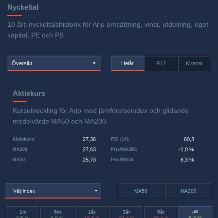
Nyckeltal
10 års nyckeltalshistorik för Arjo omsättning, vinst, utdelning, eget
kapital, PE och PB.
Översikt
Helår
R12
Kvartal
Aktiekurs
Kursutveckling för Arjo med jämförelseindex och glidande
medelvärde MA50 och MA200.
27,36
60,3
Aktiekurs
:
RSI (14)
:
27,63
-1,0 %
MA200
:
Pris/MA200
:
25,73
6,3 %
MA50
:
Pris/MA50
:
Välj index
MA50
MA200
allt
1m
6m
1år
3år
5år
5,2 %