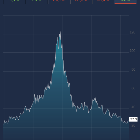
2,5 %
0,9 %
-16,5 %
-37,4 %
-75,0 %
120
100
80
60
40
27.3
20