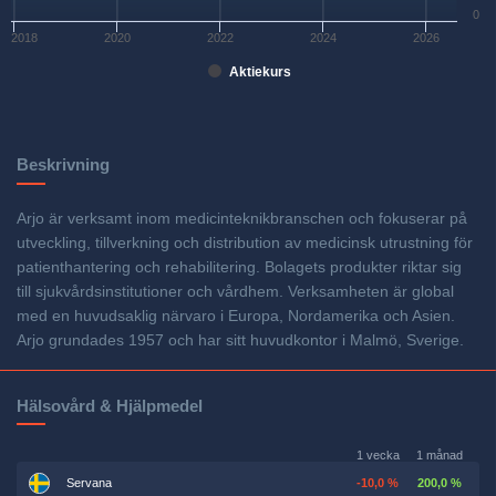
0
2018
2020
2022
2024
2026
Aktiekurs
Beskrivning
Arjo är verksamt inom medicinteknikbranschen och fokuserar på
utveckling, tillverkning och distribution av medicinsk utrustning för
patienthantering och rehabilitering. Bolagets produkter riktar sig
till sjukvårdsinstitutioner och vårdhem. Verksamheten är global
med en huvudsaklig närvaro i Europa, Nordamerika och Asien.
Arjo grundades 1957 och har sitt huvudkontor i Malmö, Sverige.
Hälsovård & Hjälpmedel
1 vecka
1 månad
Servana
-10,0 %
200,0 %