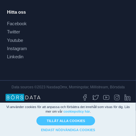
Hitta oss
Facebook
Twitter
Youtube
Instagram
Linkedin
Data sources ©2023 NasdaqOmx, Morningstar, Millistream, Börsdata
Vi använder cookies för att anpassa och förbättra det innehåll som visas för dig. Läs
mer om vår
cookiepolicy här
.
TILLÅT ALLA COOKIES
ENDAST NÖDVÄNDIGA COOKIES