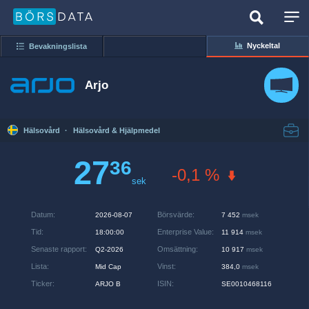
Nyckeltal
Bevakningslista
Arjo
Hälsovård
·
Hälsovård & Hjälpmedel
27
36
-0,1 %
sek
Datum
:
Börsvärde
:
2026-08-07
7 452
msek
Tid
:
Enterprise Value
:
18:00:00
11 914
msek
Senaste rapport
:
Omsättning
:
Q2-2026
10 917
msek
Lista
:
Vinst
:
Mid Cap
384,0
msek
Ticker
:
ISIN
:
ARJO B
SE0010468116