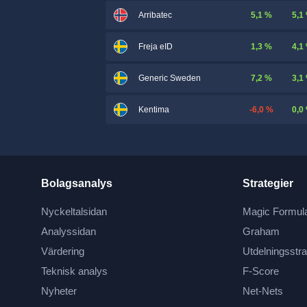
5,1 %
5,1
Arribatec
1,3 %
4,1
Freja eID
7,2 %
3,1
Generic Sweden
-6,0 %
0,0
Kentima
Bolagsanalys
Strategier
Nyckeltalsidan
Magic Formul
Analyssidan
Graham
Värdering
Utdelningsstra
Teknisk analys
F-Score
Nyheter
Net-Nets