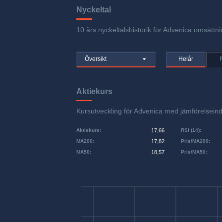
Nyckeltal
10 års nyckeltalshistorik för Advenica omsättni
Översikt
Helår
Aktiekurs
Kursutveckling för Advenica med jämförelse
Aktiekurs
:
17,66
RSI (14)
:
MA200
:
17,82
Pris/MA200
:
MA50
:
18,57
Pris/MA50
: