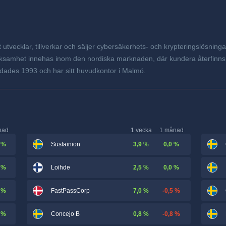
tvecklar, tillverkar och säljer cybersäkerhets- och krypteringslösninga
rksamhet innehas inom den nordiska marknaden, där kundera återfinns
dades 1993 och har sitt huvudkontor i Malmö.
nad
1 vecka
1 månad
 %
3,9 %
0,0 %
Sustainion
 %
2,5 %
0,0 %
Loihde
 %
7,0 %
-0,5 %
FastPassCorp
 %
0,8 %
-0,8 %
Concejo B