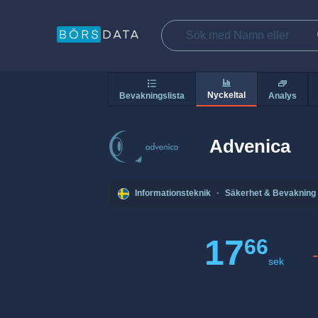
Nyckeltal
Bevakningslista
Analys
Advenica
Informationsteknik
·
Säkerhet & Bevakning
17
66
sek