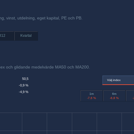
ng, vinst, utdelning, eget kapital, PE och PB.
R12
Kvartal
index och glidande medelvärde MA50 och MA200.
50,5
Välj index
-0,9 %
-4,9 %
1m
6m
-7,6 %
-6,8 %