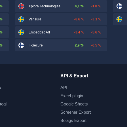
 %
4,1 %
-1,8 %
Xplora Technologies
 %
-8,6 %
-3,3 %
Verisure
 %
-3,4 %
-5,6 %
EmbeddedArt
 %
2,9 %
-6,5 %
F-Secure
API & Export
a
API
Excel-plugin
tegi
Google Sheets
Screener Export
Bolags Export