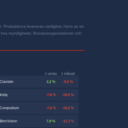
r. Produkterna levereras vanligtvis i form av en
 hos myndigheter, försvarsorganisationer och
1 vecka
1 månad
2,2 %
-9,2 %
Clavister
-7,6 %
-10,0 %
Irisity
-7,0 %
-10,2 %
Compodium
7,9 %
-11,3 %
BlincVision