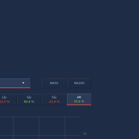
MA50
MA200
allt
1år
3år
5år
10,4 %
-21,5 %
80,6 %
-15,9 %
30