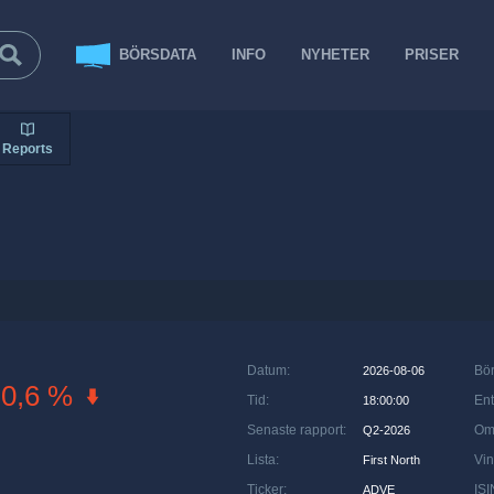
BÖRSDATA
INFO
NYHETER
PRISER
Reports
Datum
:
Bö
2026-08-06
-0,6 %
Tid
:
Ent
18:00:00
Senaste rapport
:
Om
Q2-2026
Lista
:
Vin
First North
Ticker
:
ISI
ADVE