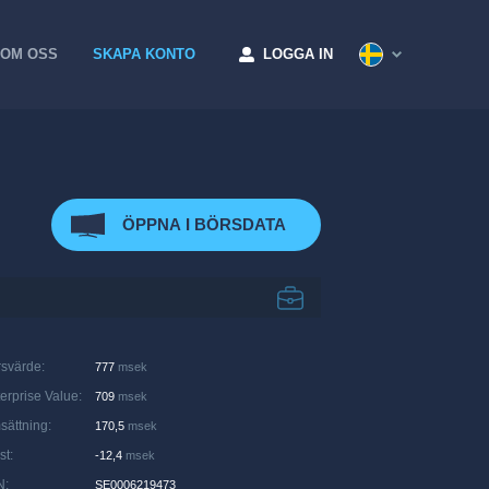
OM OSS
SKAPA KONTO
LOGGA IN
ÖPPNA I BÖRSDATA
rsvärde
:
777
msek
erprise Value
:
709
msek
sättning
:
170,5
msek
st
:
-12,4
msek
N
:
SE0006219473