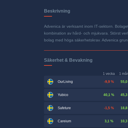
Beskrivning
Advenica är verksamt inom IT-sektorn. Bolaget u
kombination av hård- och mjukvara. Störst ve
bolag med höga säkerhetskrav. Advenica grun
Säkerhet & Bevakning
1 vecka
1 må
-9,9 %
55,0
OurLiving
40,1 %
45,3
Yubico
-1,5 %
18,8
Safeture
3,1 %
10,3
Careium